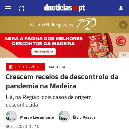
×
Faltam
63 dias
para os
PUB
CORONAVÍRUS
MADEIRA
Crescem receios de descontrolo da
pandemia na Madeira
Há, na Região, dois casos de origem
desconhecida
Marco Livramento
Élvio Passos
30 out 2020
12:40