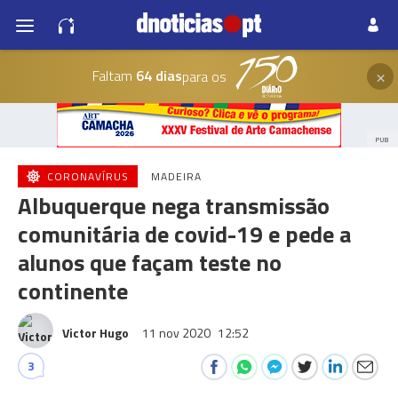
×
Faltam
64 dias
para os
PUB
CORONAVÍRUS
MADEIRA
Albuquerque nega transmissão
comunitária de covid-19 e pede a
alunos que façam teste no
continente
Victor Hugo
11 nov 2020
12:52
3