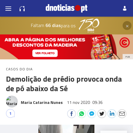
×
Faltam
66 dias
para os
PUB
CASOS DO DIA
Demolição de prédio provoca onda
de pó abaixo da Sé
Maria Catarina Nunes
11 nov 2020
09:36
1