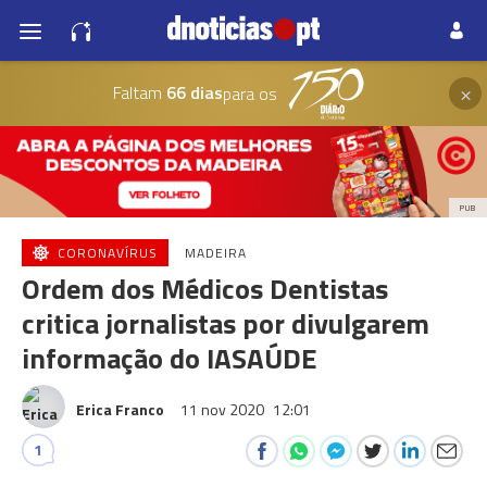
×
Faltam
66 dias
para os
PUB
CORONAVÍRUS
MADEIRA
Ordem dos Médicos Dentistas
critica jornalistas por divulgarem
informação do IASAÚDE
Erica Franco
11 nov 2020
12:01
1