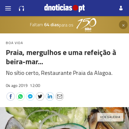
×
Faltam
64 dias
para os
BOA VIDA
Praia, mergulhos e uma refeição à
beira-mar...
No sítio certo, Restaurante Praia da Alagoa.
04 ago 2019
12:00
VER GALERIA