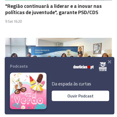
"Região continuará a liderar e a inovar nas
políticas de juventude", garante PSD/CDS
9 Set 16:20
×
Podcasts
Da espada às curtas
MADEIRA
Ouvir Podcast
Porto Santo com Equipa Intersectorial da
Violência Doméstica