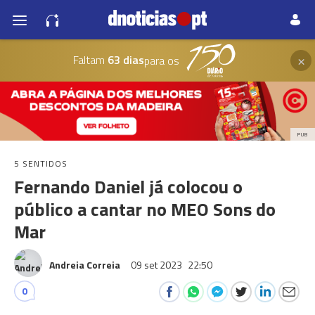
×
Faltam
63 dias
para os
PUB
5 SENTIDOS
Fernando Daniel já colocou o
público a cantar no MEO Sons do
Mar
Andreia Correia
09 set 2023
22:50
0