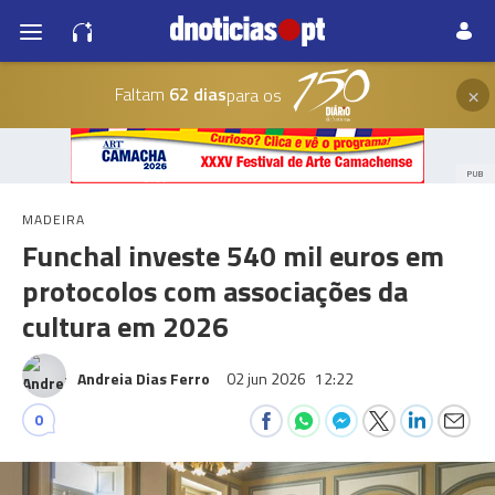
×
Faltam
62 dias
para os
PUB
MADEIRA
Funchal investe 540 mil euros em
protocolos com associações da
cultura em 2026
Andreia Dias Ferro
02 jun 2026
12:22
0