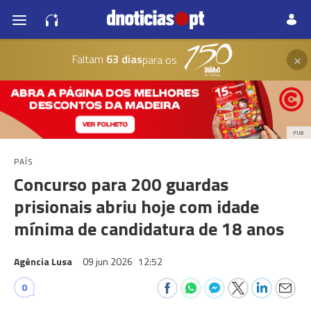
×
Faltam
63 dias
para os
PUB
PAÍS
Concurso para 200 guardas
prisionais abriu hoje com idade
mínima de candidatura de 18 anos
Agência Lusa
09 jun 2026
12:52
0