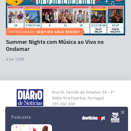
PATROCINADO
SENTIDO GALO RESORT
Summer Nights com Música ao Vivo no
Ondamar
4 Jun 13:00
Rua Dr. Fernão de Ornelas, 56 - 3º
9054-514 Funchal, Portugal
291 202 300
×
Podcasts
Instale a nossa App