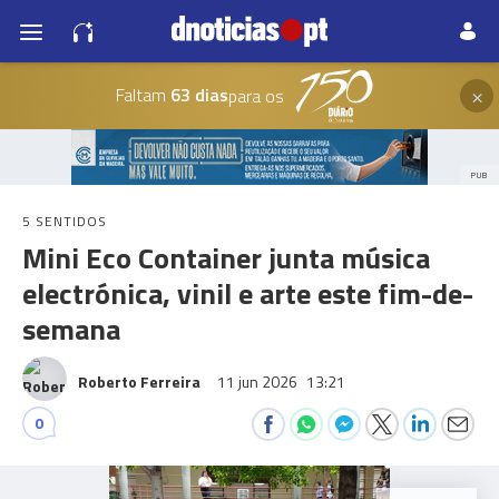
×
Faltam
63 dias
para os
PUB
5 SENTIDOS
Mini Eco Container junta música
electrónica, vinil e arte este fim-de-
semana
Roberto Ferreira
11 jun 2026
13:21
0