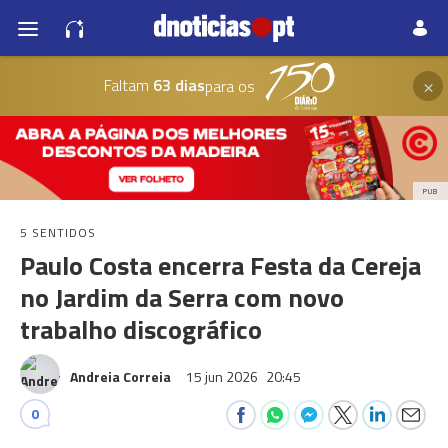
×
Faltam
63 dias
para os
PUB
5 SENTIDOS
Paulo Costa encerra Festa da Cereja
no Jardim da Serra com novo
trabalho discográfico
Andreia Correia
15 jun 2026
20:45
0