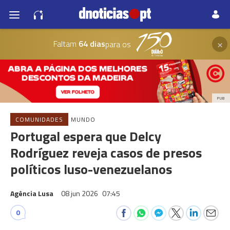
×
Faltam
64 dias
para os
PUB
COMUNIDADES
MUNDO
Portugal espera que Delcy
Rodríguez reveja casos de presos
políticos luso-venezuelanos
Agência Lusa
08 jun 2026
07:45
0