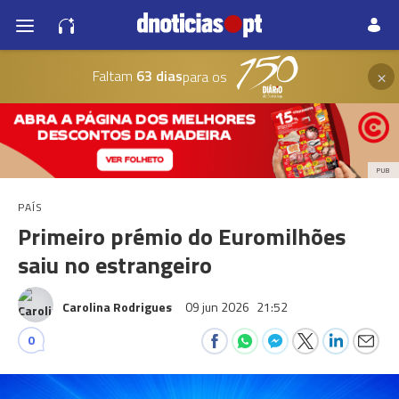
×
Faltam
63 dias
para os
PUB
PAÍS
Primeiro prémio do Euromilhões
saiu no estrangeiro
Carolina Rodrigues
09 jun 2026
21:52
0