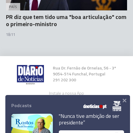
PAÍS
PR diz que tem tido uma "boa articulação" com
o primeiro-ministro
18:11
Rua Dr. Fernão de Ornelas, 56 - 3º
9054-514 Funchal, Portugal
291 202 300
Instale a nossa App
×
Podcasts
"Nunca tive ambição de ser
presidente”