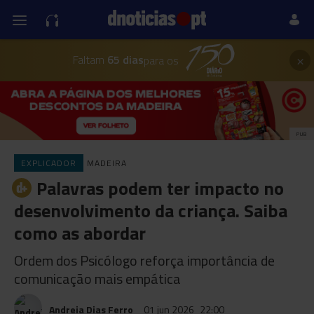
×
Faltam
65 dias
para os
PUB
EXPLICADOR
MADEIRA
Palavras podem ter impacto no
desenvolvimento da criança. Saiba
como as abordar
Ordem dos Psicólogo reforça importância de
comunicação mais empática
Andreia Dias Ferro
01 jun 2026
22:00