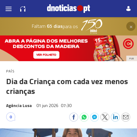
×
Faltam
65 dias
para os
PUB
PAÍS
Dia da Criança com cada vez menos
crianças
Agência Lusa
01 jun 2026
07:30
0