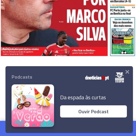
×
Podcasts
REVISTA DE IMPRENSA
PRIMEIRAS PÁGINAS
NACIONAL
Da espada às curtas
0
Comentários
Ouvir Podcast
Dia Mundial da criança
Ler Artigo