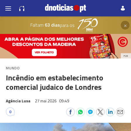
×
Faltam
63 dias
para os
PUB
MUNDO
Incêndio em estabelecimento
comercial judaico de Londres
Agência Lusa
27 mai 2026
09:49
0