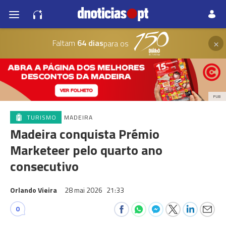
×
Faltam
64 dias
para os
PUB
TURISMO
MADEIRA
Madeira conquista Prémio
Marketeer pelo quarto ano
consecutivo
Orlando Vieira
28 mai 2026
21:33
0