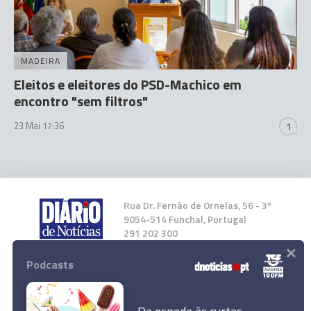
MADEIRA
Eleitos e eleitores do PSD-Machico em
encontro "sem filtros"
23 Mai 17:36
1
Rua Dr. Fernão de Ornelas, 56 - 3º
9054-514 Funchal, Portugal
291 202 300
×
Podcasts
Instale a nossa App