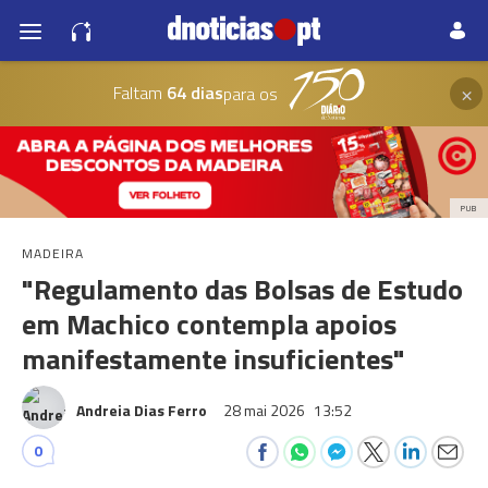
×
Faltam
64 dias
para os
PUB
MADEIRA
"Regulamento das Bolsas de Estudo
em Machico contempla apoios
manifestamente insuficientes"
Andreia Dias Ferro
28 mai 2026
13:52
0