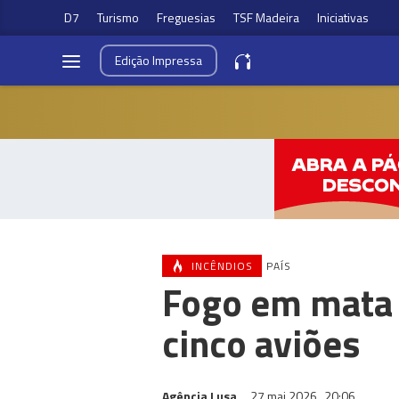
D7
Turismo
Freguesias
TSF Madeira
Iniciativas
Edição
Impressa
INCÊNDIOS
PAÍS
Fogo em mata 
cinco aviões
Agência Lusa
27 mai 2026
20:06