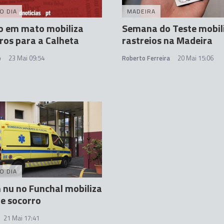
O DIA
MADEIRA
o em mato mobiliza
Semana do Teste mobil
os para a Calheta
rastreios na Madeira
o
23 Mai 09:54
Roberto Ferreira
20 Mai 15:06
O DIA
nu no Funchal mobiliza
e socorro
21 Mai 17:41