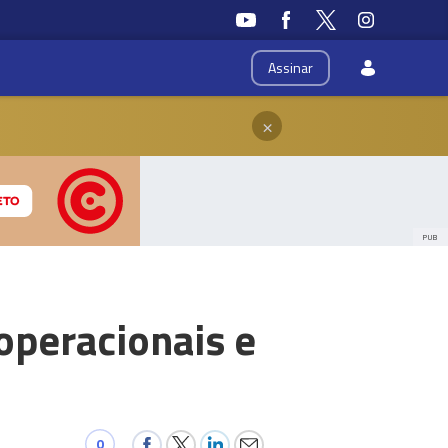
Assinar
×
PUB
operacionais e
0