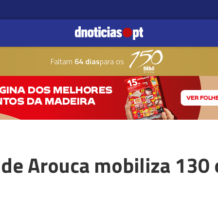
Faltam
64 dias
para os
de Arouca mobiliza 130 