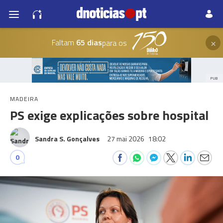
×
Faltam
65 dias
para os
PUB
MADEIRA
PS exige explicações sobre hospital
Sandra S. Gonçalves
27 mai 2026
18:02
0