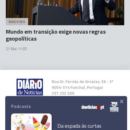
MADEIRA
Mundo em transição exige novas regras
geopolíticas
21 Mai 11:03
Rua Dr. Fernão de Ornelas, 56 - 3º
9054-514 Funchal, Portugal
291 202 300
×
Podcasts
Instale a nossa App
Da espada às curtas