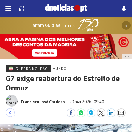
×
Faltam
66 dias
para os
PUB
GUERRA NO IRÃO
MUNDO
G7 exige reabertura do Estreito de
Ormuz
Francisco José Cardoso
20 mai 2026
09:40
0