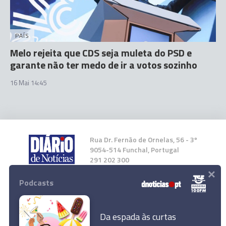
PAÍS
Melo rejeita que CDS seja muleta do PSD e
garante não ter medo de ir a votos sozinho
16 Mai 14:45
Rua Dr. Fernão de Ornelas, 56 - 3º
9054-514 Funchal, Portugal
291 202 300
×
Podcasts
Instale a nossa App
Da espada às curtas