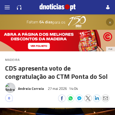
×
Faltam
64 dias
para os
PUB
MADEIRA
CDS apresenta voto de
congratulação ao CTM Ponta do Sol
Andreia Correia
27 mai 2026
14:04
0