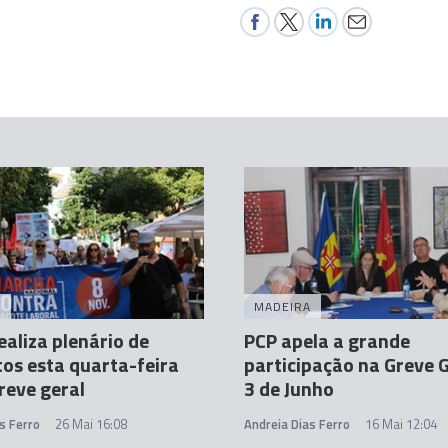
A
MADEIRA
aliza plenário de
PCP apela a grande
tos esta quarta-feira
participação na Greve G
reve geral
3 de Junho
s Ferro
26 Mai 16:08
Andreia Dias Ferro
16 Mai 12:04