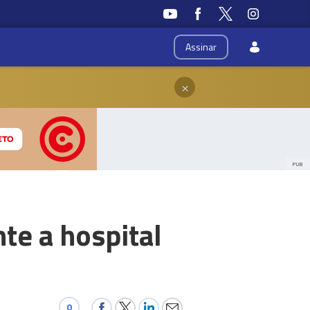
Assinar
×
PUB
te a hospital
0