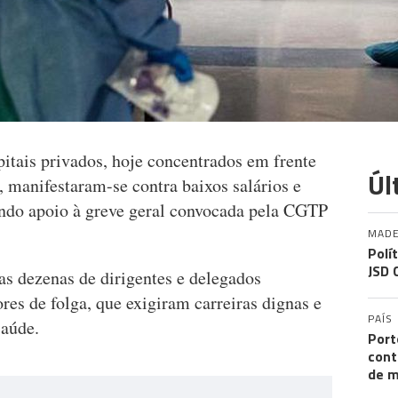
pitais privados, hoje concentrados em frente
Úl
 manifestaram-se contra baixos salários e
ando apoio à greve geral convocada pela CGTP
MADE
Polí
JSD 
as dezenas de dirigentes e delegados
res de folga, que exigiram carreiras dignas e
PAÍS
saúde.
Port
cont
de m