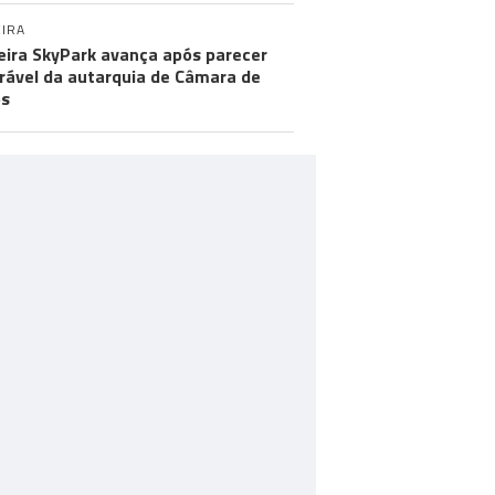
IRA
ira SkyPark avança após parecer
rável da autarquia de Câmara de
os