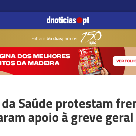
Faltam
66 dias
para os
da Saúde protestam fren
aram apoio à greve geral