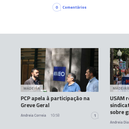
0
Comentários
MADEIRA
MADEIR
PCP apela à participação na
USAM re
Greve Geral
sindica
sobre g
Andreia Correia
10:58
1
Andreia Dia