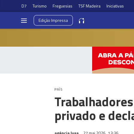
D7
Turismo
Freguesias
TSF Madeira
Iniciativas
Edição
Impressa
PAÍS
Trabalhadores 
privado e decl
agência lusa
27 mai 2026
13:36