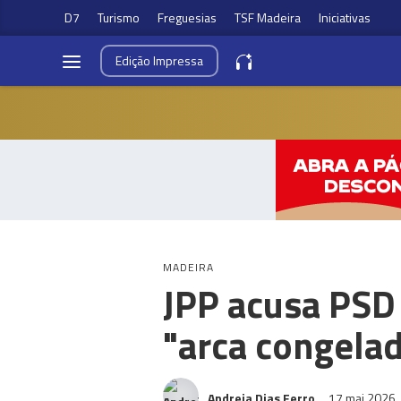
D7
Turismo
Freguesias
TSF Madeira
Iniciativas
Edição
Impressa
MADEIRA
JPP acusa PSD 
"arca congela
Andreia Dias Ferro
17 mai 2026