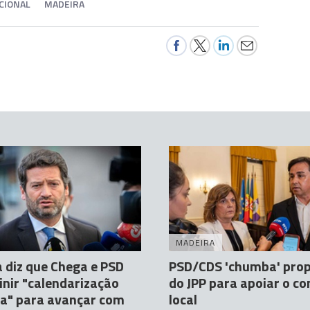
CIONAL
MADEIRA
MADEIRA
 diz que Chega e PSD
PSD/CDS 'chumba' pro
inir "calendarização
do JPP para apoiar o c
ta" para avançar com
local