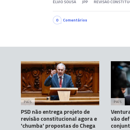
ÉLVIO SOUSA
JPP
REVISÃO CONSTITU
0
Comentários
PAÍS
PAÍS
PSD não entrega projeto de
Ventura
revisão constitucional agora e
vão def
'chumba' propostas do Chega
conjun