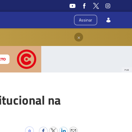
Assinar
×
PUB
tucional na
0