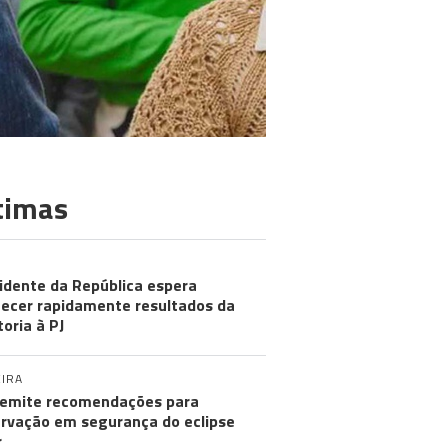
timas
idente da República espera
ecer rapidamente resultados da
toria à PJ
IRA
emite recomendações para
rvação em segurança do eclipse
r