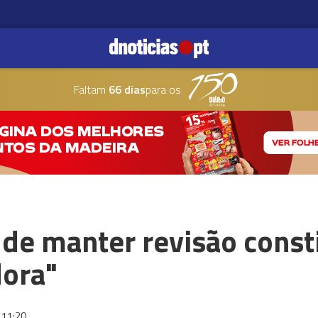
Faltam
66 dias
para os
de manter revisão consti
dora"
11:20