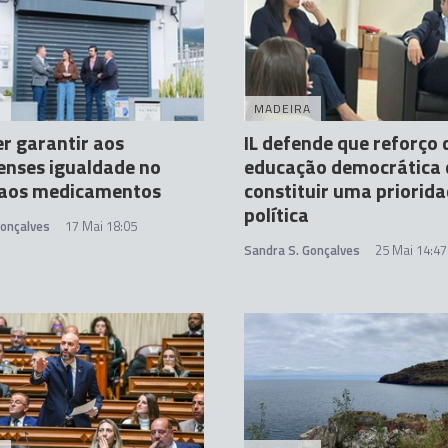
A
MADEIRA
r garantir aos
IL defende que reforço 
enses igualdade no
educação democrática 
 aos medicamentos
constituir uma priorid
política
Gonçalves
17 Mai 18:05
Sandra S. Gonçalves
25 Mai 14:47