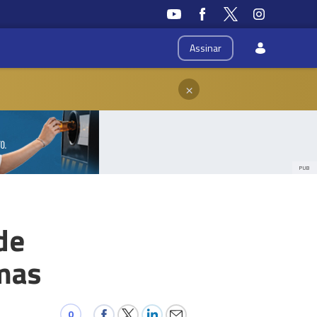
Assinar
×
PUB
de
mas
0