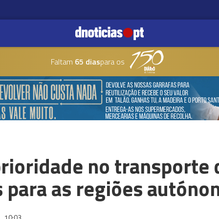
Faltam
65 dias
para os
rioridade no transporte 
para as regiões autóno
6
10:03