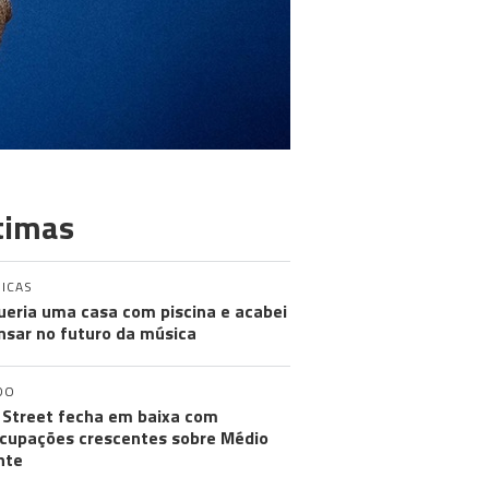
timas
ICAS
ueria uma casa com piscina e acabei
nsar no futuro da música
DO
 Street fecha em baixa com
cupações crescentes sobre Médio
nte