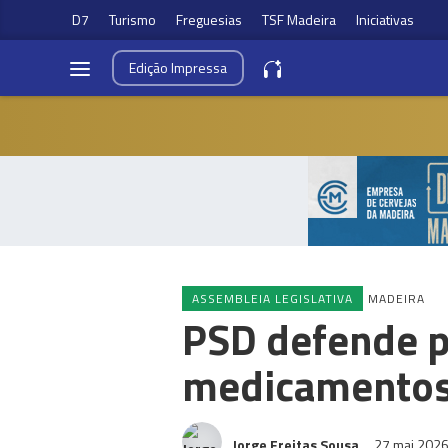
D7
Turismo
Freguesias
TSF Madeira
Iniciativas
Edição
Impressa
ASSEMBLEIA LEGISLATIVA
MADEIRA
PSD defende p
medicamentos 
Jorge Freitas Sousa
27 mai 202