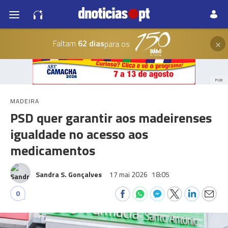
×
Faltam
62 dias
para os
PUB
MADEIRA
PSD quer garantir aos madeirenses
igualdade no acesso aos
medicamentos
Sandra S. Gonçalves
17 mai 2026
18:05
0