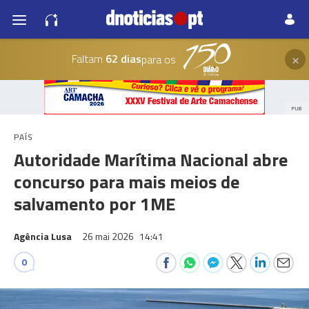
×
Faltam
62 dias
para os
PUB
PAÍS
Autoridade Marítima Nacional abre
concurso para mais meios de
salvamento por 1ME
Agência Lusa
26 mai 2026
14:41
0