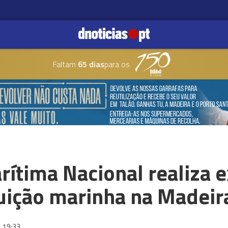
Faltam
65 dias
para os
ítima Nacional realiza e
uição marinha na Madeir
19:33