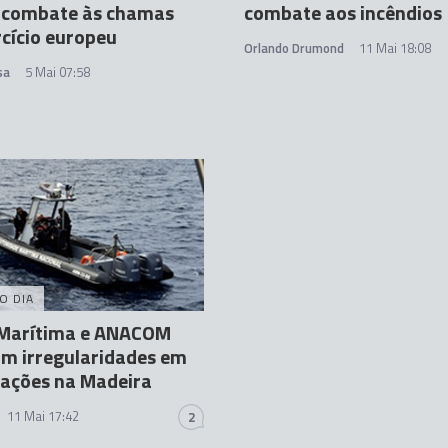
 combate às chamas
combate aos incêndios
cício europeu
Orlando Drumond
11 Mai 18:08
sa
5 Mai 07:58
O DIA
a Marítima e ANACOM
m irregularidades em
ações na Madeira
11 Mai 17:42
2