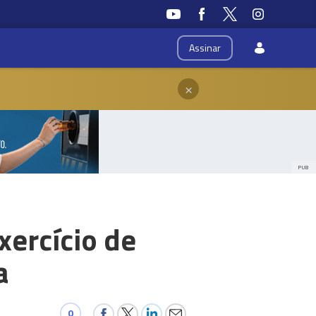
Assinar
×
PUB
xercício de
a
0