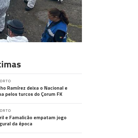
timas
PORTO
ho Ramírez deixa o Nacional e
na pelos turcos do Çorum FK
PORTO
ril e Famalicão empatam jogo
gural da época