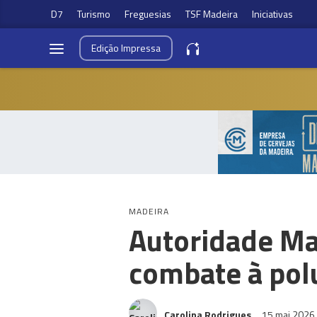
D7
Turismo
Freguesias
TSF Madeira
Iniciativas
Edição
Impressa
MADEIRA
Autoridade Mar
combate à pol
Carolina Rodrigues
15 mai 2026