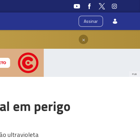
Assinar
×
PUB
tal em perigo
ão ultravioleta