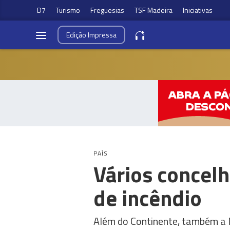
D7
Turismo
Freguesias
TSF Madeira
Iniciativas
Edição
Impressa
PAÍS
Vários concelh
de incêndio
Além do Continente, também a M