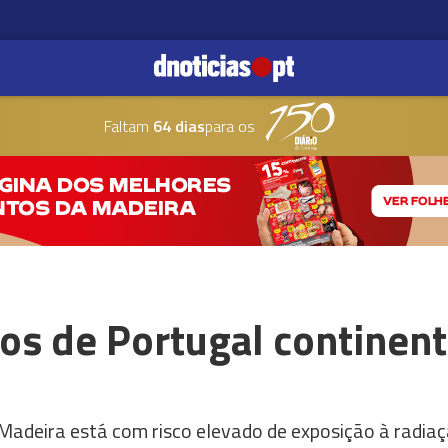
Faltam
64 dias
para os
os de Portugal continen
adeira está com risco elevado de exposição à radiaç