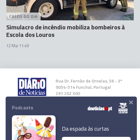
CASOS DO DIA
Simulacro de incêndio mobiliza bombeiros à
Escola dos Louros
12 Mai 11:49
Rua Dr. Fernão de Ornelas, 56 - 3º
9054-514 Funchal, Portugal
291 202 300
×
Podcasts
Instale a nossa App
Da espada às curtas