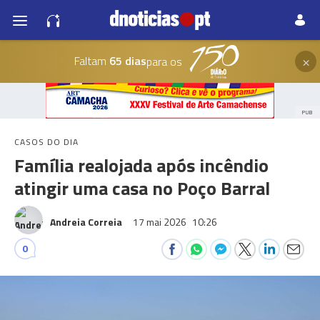
×
Faltam
65 dias
para os
PUB
CASOS DO DIA
Família realojada após incêndio
atingir uma casa no Poço Barral
Andreia Correia
17 mai 2026
10:26
0