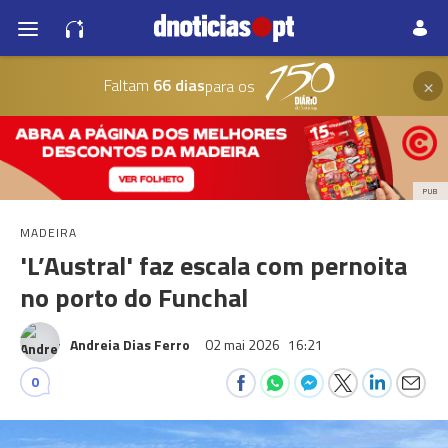
×
Faltam
66 dias
para os
PUB
MADEIRA
'L’Austral' faz escala com pernoita
no porto do Funchal
Andreia Dias Ferro
02 mai 2026
16:21
0