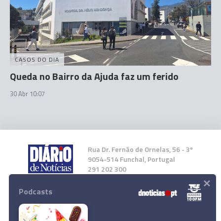
CASOS DO DIA
Queda no Bairro da Ajuda faz um ferido
30 Abr 10:07
Rua Dr. Fernão de Ornelas, 56 - 3º
9054-514 Funchal, Portugal
291 202 300
×
Podcasts
Instale a nossa App