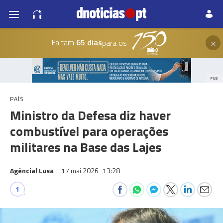
×
Faltam
65 dias
para os
PUB
PAÍS
Ministro da Defesa diz haver
combustível para operações
militares na Base das Lajes
Agêncial Lusa
17 mai 2026
13:28
1