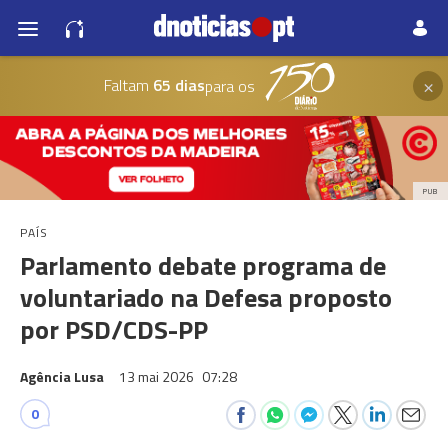
×
Faltam
65 dias
para os
PUB
PAÍS
Parlamento debate programa de
voluntariado na Defesa proposto
por PSD/CDS-PP
Agência Lusa
13 mai 2026
07:28
0