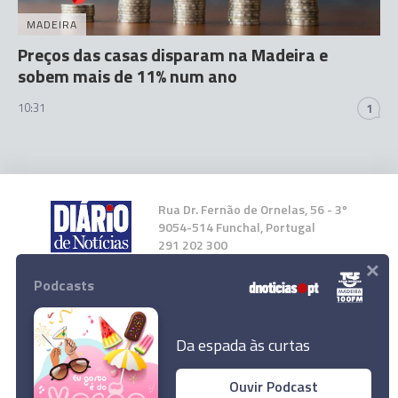
MADEIRA
Preços das casas disparam na Madeira e
sobem mais de 11% num ano
10:31
1
Rua Dr. Fernão de Ornelas, 56 - 3º
9054-514 Funchal, Portugal
291 202 300
×
Podcasts
Instale a nossa App
Da espada às curtas
Ouvir Podcast
Célia Pessegueiro ajudou os agricultores