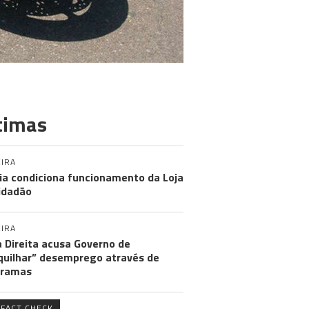
timas
IRA
ia condiciona funcionamento da Loja
idadão
IRA
 Direita acusa Governo de
uilhar” desemprego através de
gramas
FACT CHECK