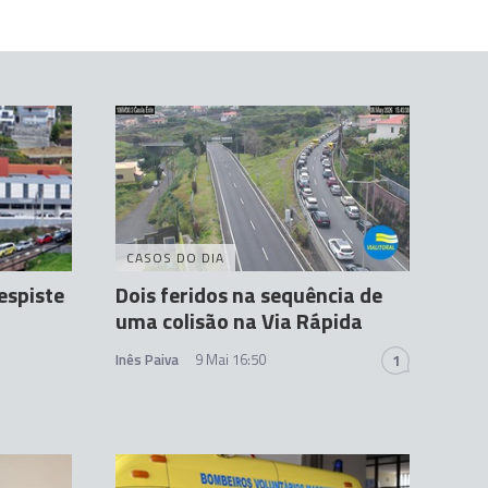
CASOS DO DIA
espiste
Dois feridos na sequência de
uma colisão na Via Rápida
Inês Paiva
9 Mai 16:50
1