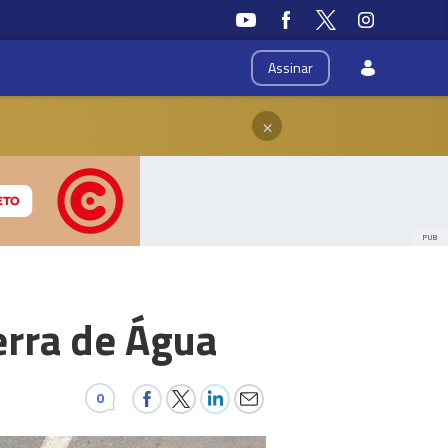
Assinar
×
PUB
erra de Água
0