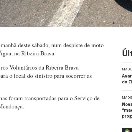
a manhã deste sábado, num despiste de moto
Úl
 Água, na Ribeira Brava.
ros Voluntários da Ribeira Brava
MADE
a o local do sinistro para socorrer as
Avar
do C
mas foram transportadas para o Serviço de
MADE
Nova
o Mendonça.
“maq
pro