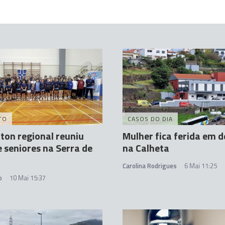
TO
CASOS DO DIA
on regional reuniu
Mulher fica ferida em d
e seniores na Serra de
na Calheta
Carolina Rodrigues
6 Mai 11:25
o
10 Mai 15:37