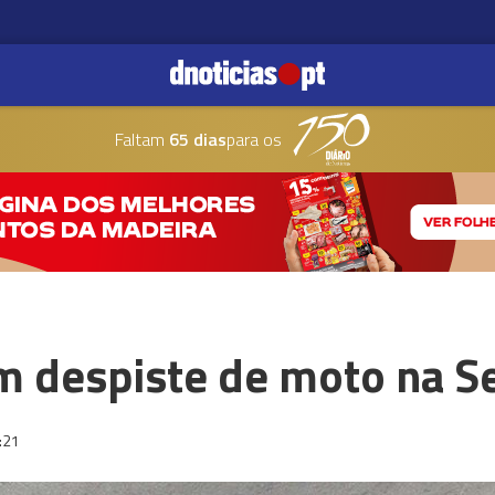
Faltam
65 dias
para os
m despiste de moto na S
:21