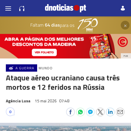
×
Faltam
64 dias
para os
PUB
A GUERRA
MUNDO
Ataque aéreo ucraniano causa três
mortos e 12 feridos na Rússia
Agência Lusa
15 mai 2026
07:48
0