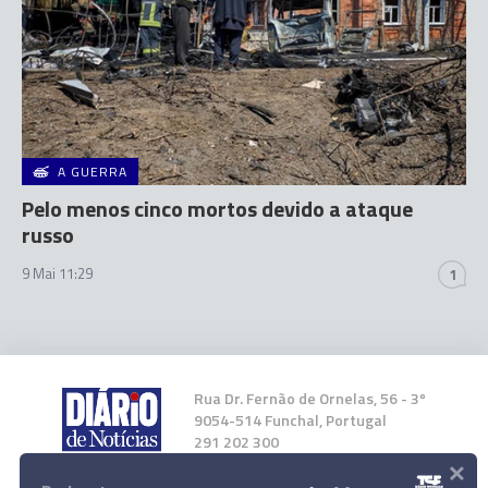
A GUERRA
Pelo menos cinco mortos devido a ataque
russo
9 Mai 11:29
1
Rua Dr. Fernão de Ornelas, 56 - 3º
9054-514 Funchal, Portugal
291 202 300
×