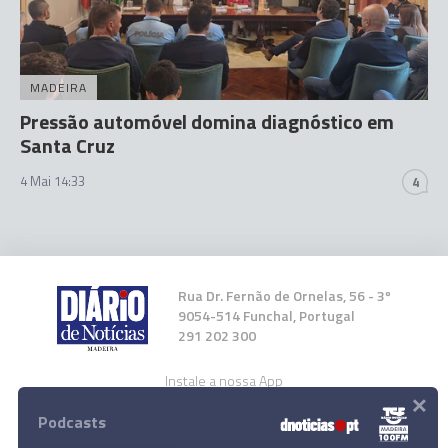
MADEIRA
Pressão automóvel domina diagnóstico em
Santa Cruz
4 Mai 14:33
4
Rua Dr. Fernão de Ornelas, 56 - 3º
9054-514 Funchal, Portugal
291 202 300
Instale a nossa App
×
Podcasts