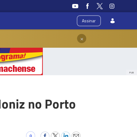
Assinar
×
PUB
Moniz no Porto
0