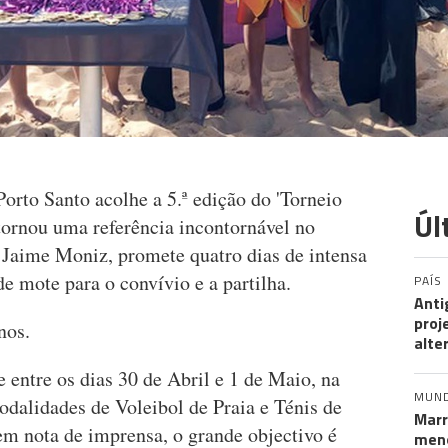
Porto Santo acolhe a 5.ª edição do 'Torneio
Úl
tornou uma referência incontornável no
 Jaime Moniz, promete quatro dias de intensa
de mote para o convívio e a partilha.
PAÍS
Anti
proj
nos.
alte
e entre os dias 30 de Abril e 1 de Maio, na
MUN
odalidades de Voleibol de Praia e Ténis de
Marr
em nota de imprensa, o grande objectivo é
meno