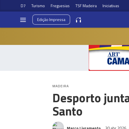
D7
Turismo
Freguesias
TSF Madeira
Iniciativas
Edição
Impressa
MADEIRA
Desporto junta
Santo
Marco Livramento
30 abr 2026