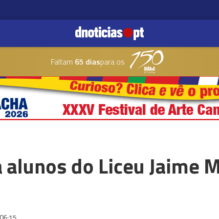
Faltam
65 dias
para os
 alunos do Liceu Jaime 
06:15