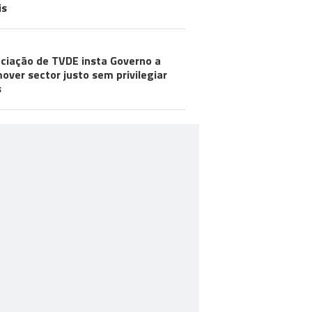
is
ciação de TVDE insta Governo a
over sector justo sem privilegiar
s