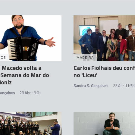
DOS
MADEIRA
 Macedo volta a
Carlos Fiolhais deu con
 Semana do Mar do
no 'Liceu'
Moniz
Sandra S. Gonçalves
22 Abr 11:58
Gonçalves
28 Abr 19:01