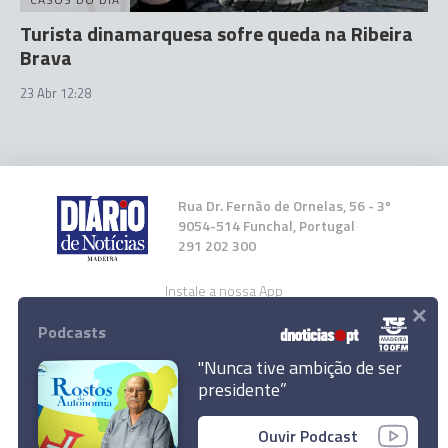
Turista dinamarquesa sofre queda na Ribeira
Brava
23 Abr 12:28
Rua Dr. Fernão de Ornelas, 56 - 3º
9054-514 Funchal, Portugal
291 202 300
Instale a nossa App
×
Podcasts
"Nunca tive ambição de ser
presidente”
© 2026 Empresa Diário de Notícias, Lda.
Ouvir Podcast
Todos os direitos reservados.