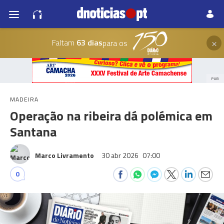
×
Faltam
63 dias
para os
PUB
MADEIRA
Operação na ribeira dá polémica em
Santana
Marco Livramento
30 abr 2026
07:00
0