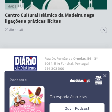
MADEIRA
Centro Cultural Islâmico da Madeira nega
ligações a práticas ilícitas
23 Abr 11:40
5
Rua Dr. Fernão de Ornelas, 56 - 3º
9054-514 Funchal, Portugal
291 202 300
×
Podcasts
Instale a nossa App
Da espada às curtas
Ouvir Podcast
Guincho do porto de abrigo do Porto Moniz