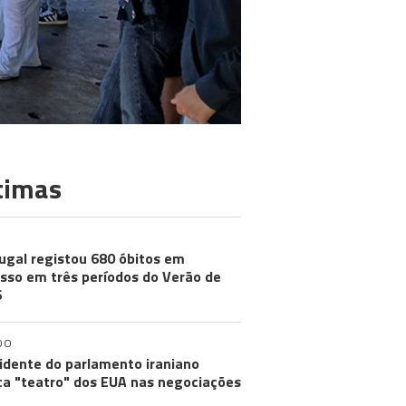
timas
ugal registou 680 óbitos em
sso em três períodos do Verão de
6
DO
idente do parlamento iraniano
ica "teatro" dos EUA nas negociações