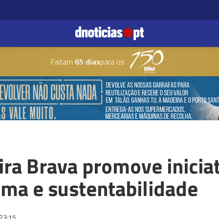
Faltam
65 dias
para os
ira Brava promove inicia
tima e sustentabilidade
23:15