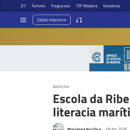
D7
Turismo
Freguesias
TSF Madeira
Iniciativas
Edição
Impressa
MADEIRA
Escola da Ribe
literacia marí
Marianna Pacifico
18 abr 2026