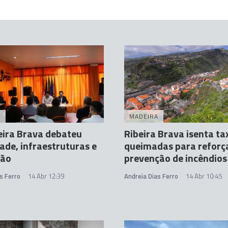
A
MADEIRA
eira Brava debateu
Ribeira Brava isenta ta
ade, infraestruturas e
queimadas para reforç
ção
prevenção de incêndios
s Ferro
14 Abr 12:39
Andreia Dias Ferro
14 Abr 10:45