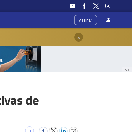
Assinar
×
PUB
tivas de
0