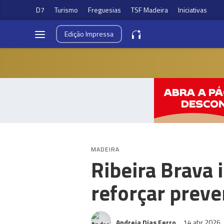
D7
Turismo
Freguesias
TSF Madeira
Iniciativas
Edição
Impressa
MADEIRA
Ribeira Brava 
reforçar preve
Andreia Dias Ferro
14 abr 2026