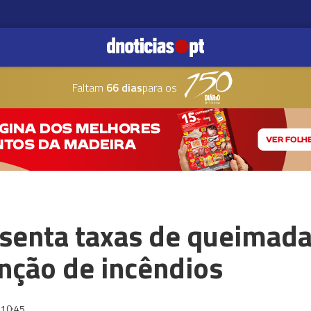
Faltam
66 dias
para os
isenta taxas de queimada
nção de incêndios
10:45