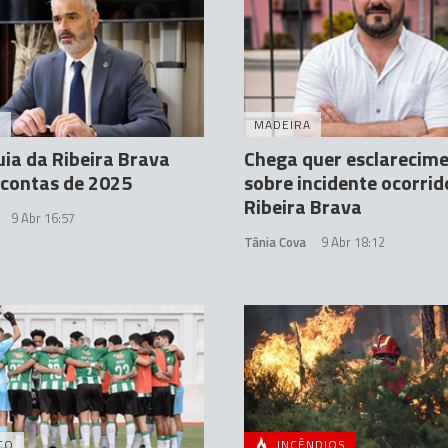
A
MADEIRA
ia da Ribeira Brava
Chega quer esclarecim
contas de 2025
sobre incidente ocorrid
Ribeira Brava
9 Abr 16:57
Tânia Cova
9 Abr 18:12
TO
INCÊNDIOS