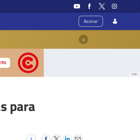
Assinar
×
PUB
s para
2