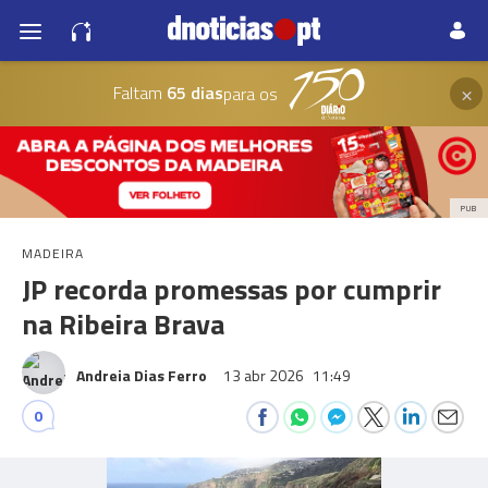
×
Faltam
65 dias
para os
PUB
MADEIRA
JP recorda promessas por cumprir
na Ribeira Brava
Andreia Dias Ferro
13 abr 2026
11:49
0