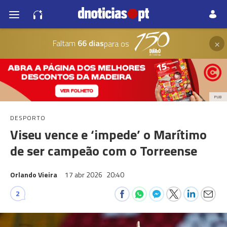
×
Faltam
66 dias
para os
PUB
DESPORTO
Viseu vence e ‘impede’ o Marítimo
de ser campeão com o Torreense
Orlando Vieira
17 abr 2026
20:40
2