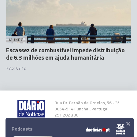
MUNDO
Escassez de combustível impede distribuição
de 6,3 milhões em ajuda humanitária
7 Abr 02:12
Rua Dr. Fernão de Ornelas, 56 - 3º
9054-514 Funchal, Portugal
291 202 300
×
Podcasts
Instale a nossa App