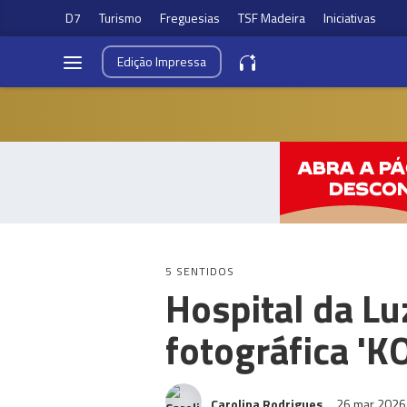
D7
Turismo
Freguesias
TSF Madeira
Iniciativas
Edição
Impressa
5 SENTIDOS
Hospital da L
fotográfica '
Carolina Rodrigues
26 mar 202