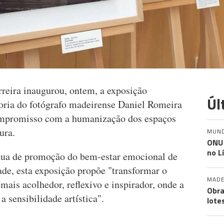
rreira inaugurou, ontem, a exposição
Úl
oria do fotógrafo madeirense Daniel Romeira
mpromisso com a humanização dos espaços
ura.
MUN
ONU 
no L
ínua de promoção do bem-estar emocional de
ade, esta exposição propõe "transformar o
MADE
ais acolhedor, reflexivo e inspirador, onde a
Obra
a sensibilidade artística".
lote