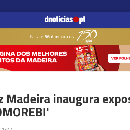
Faltam
66 dias
para os
uz Madeira inaugura expo
KOMOREBI'
6
12:47