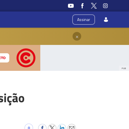
Assinar
×
PUB
sição
0