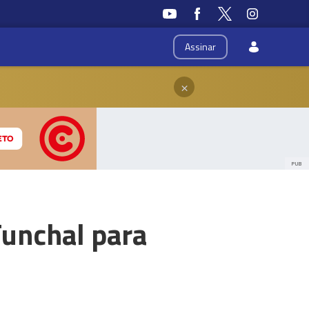
Assinar
×
PUB
Funchal para