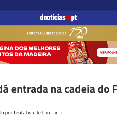
Faltam
66 dias
para os
á entrada na cadeia do 
o por tentativa de homicídio