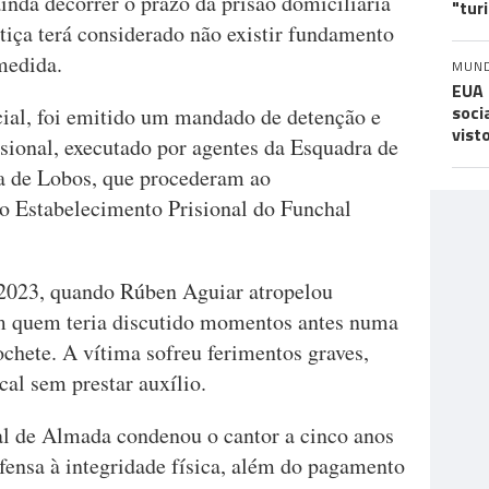
ainda decorrer o prazo da prisão domiciliária
"tur
stiça terá considerado não existir fundamento
medida.
MUN
EUA 
soci
cial, foi emitido um mandado de detenção e
vist
sional, executado por agentes da Esquadra de
a de Lobos, que procederam ao
o Estabelecimento Prisional do Funchal
 2023, quando Rúben Aguiar atropelou
quem teria discutido momentos antes numa
chete. A vítima sofreu ferimentos graves,
al sem prestar auxílio.
al de Almada condenou o cantor a cinco anos
fensa à integridade física, além do pagamento