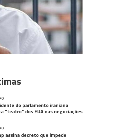
timas
DO
idente do parlamento iraniano
ica "teatro" dos EUA nas negociações
DO
p assina decreto que impede