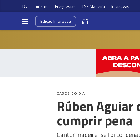
D7
Turismo
Freguesias
TSF Madeira
Iniciativas
Edição
Impressa
CASOS DO DIA
Rúben Aguiar d
cumprir pena
Cantor madeirense foi condenad