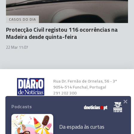
CASOS DO DIA
Protecção Civil registou 116 ocorrências na
Madeira desde quinta-feira
22 Mar 11:07
Rua Dr. Fernão de Ornelas, 56 - 3º
9054-514 Funchal, Portugal
291 202 300
×
Podcasts
Instale a nossa App
Da espada às curtas