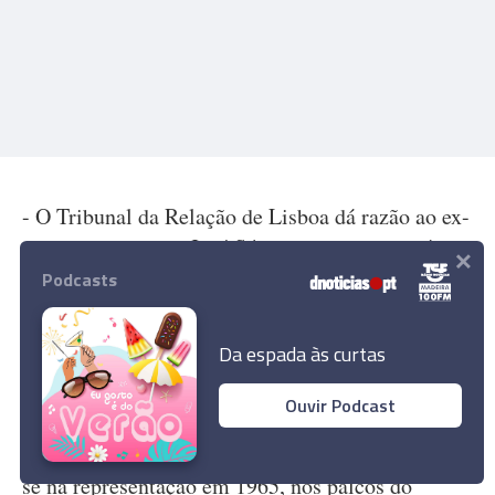
- O Tribunal da Relação de Lisboa dá razão ao ex-
primeiro-ministro José Sócrates e ao empresário
×
Carlos Santos Silva, ao anular a decisão do juiz de
Podcasts
instrução Ivo Rosa, que os remeteu para
julgamento por branqueamento e falsificação de
Da espada às curtas
documentos.
Ouvir Podcast
- Morre, aos 82 anos, António Évora, ator,
trabalhou em teatro, cinema e televisão, estreou-
se na representação em 1965, nos palcos do