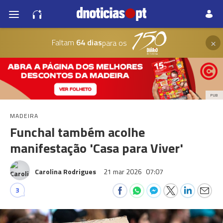
×
Faltam
64 dias
para os
PUB
MADEIRA
Funchal também acolhe
manifestação 'Casa para Viver'
Carolina Rodrigues
21 mar 2026
07:07
3