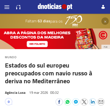
×
Faltam
63 dias
para os
PUB
MUNDO
Estados do sul europeu
preocupados com navio russo à
deriva no Mediterrâneo
Agência Lusa
19 mar 2026
00:32
0