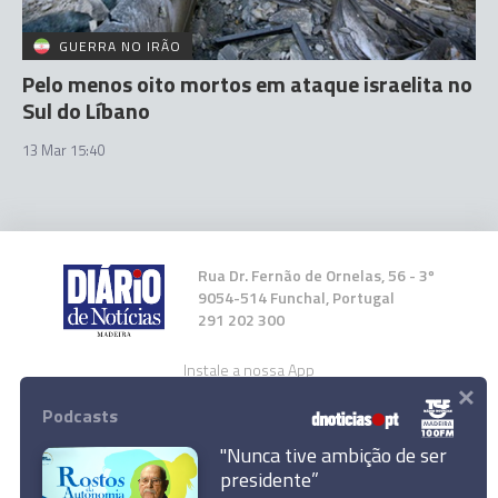
GUERRA NO IRÃO
Pelo menos oito mortos em ataque israelita no
Sul do Líbano
13 Mar 15:40
Rua Dr. Fernão de Ornelas, 56 - 3º
9054-514 Funchal, Portugal
291 202 300
Instale a nossa App
×
Podcasts
"Nunca tive ambição de ser
presidente”