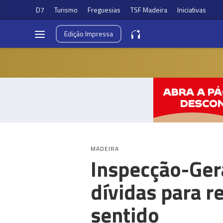
D7
Turismo
Freguesias
TSF Madeira
Iniciativas
Edição
Impressa
MADEIRA
Inspecção-Gera
dívidas para r
sentido