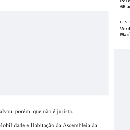
Pai 
68 a
DES
Verd
Marí
alvou, porém, que não é jurista.
 Mobilidade e Habitação da Assembleia da