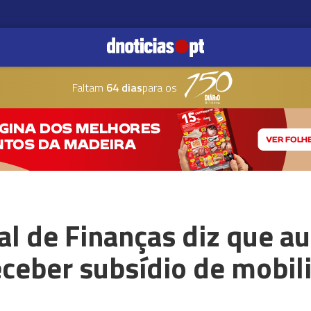
Faltam
64 dias
para os
l de Finanças diz que a
eceber subsídio de mobil