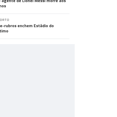
e agente de Lionel Messi morre aos
nos
PORTO
e-rubros enchem Estádio do
timo