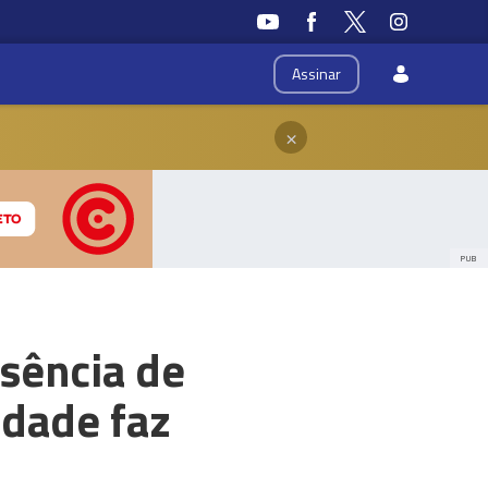
Assinar
×
PUB
usência de
idade faz